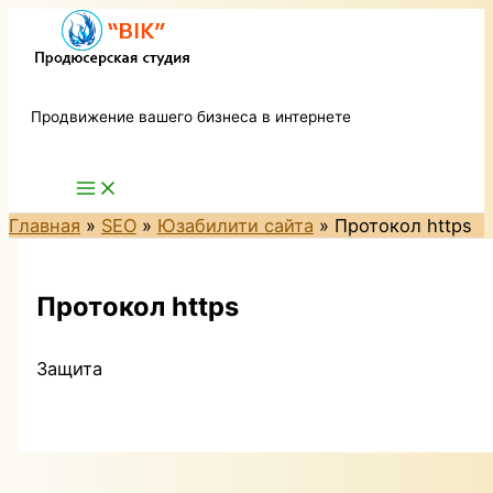
П
Перейти
о
к
и
содержимому
Продвижение вашего бизнеса в интернете
с
к
:
Главная
SEO
Юзабилити сайта
Протокол https
Протокол https
Защита